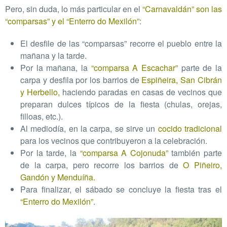
Pero, sin duda, lo más particular en el
“Carnavaldán” son las
“comparsas” y el “Enterro do Mexilón”
:
El desfile de las “comparsas” recorre el pueblo entre la
mañana y la tarde.
Por la mañana, la
“comparsa A Escachar”
parte de la
carpa y desfila por los barrios de
Espiñeira, S
an Cibrán
y Herbello
,
haciendo paradas en casas de vecinos que
preparan dulces típicos de la fiesta (chulas, orejas,
filloas, etc.).
Al mediodía, en la carpa, se sirve un
cocido tradicional
para los vecinos que contribuyeron a la celebración.
Por la tarde, la
“comparsa A Cojonuda”
también parte
de la carpa, pero recorre los barrios de
O Piñeiro,
Gandón y Menduíña.
Para finalizar, el sábado se concluye la fiesta tras el
“Enterro do Mexilón”
.