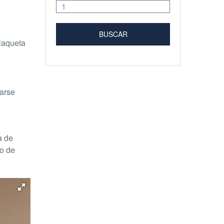
u
plaqueta
jarse
a de
to de